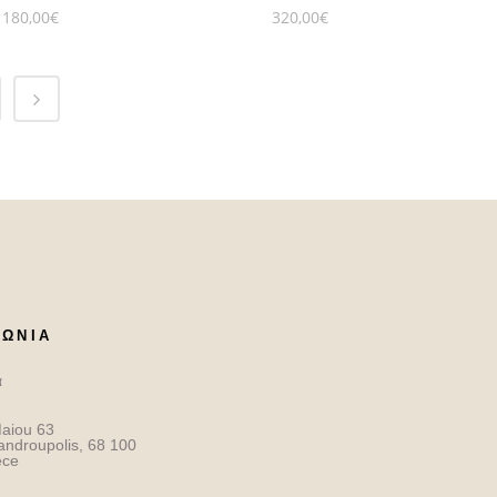
180,00
€
320,00
€
ΝΩΝΙΑ
α
aiou 63
androupolis, 68 100
ece