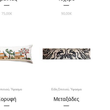
75,00
€
90,00
€
,
,
Σπιτιού
Ύφασμα
Είδη Σπιτιού
Ύφασμα
Κορυφή
Μεταξάδες