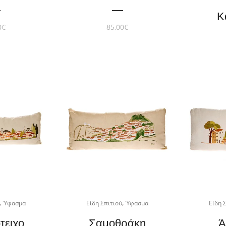
Κ
0
€
85,00
€
,
,
Ύφασμα
Είδη Σπιτιού
Ύφασμα
Είδη 
τειχο
Σαμοθράκη
Ά