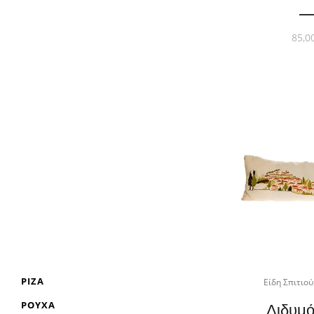
85,0
ΡΊΖΑ
Είδη Σπιτιού
ΡΟΎΧΑ
Διδυμό