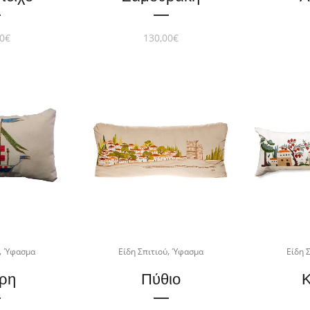
0
€
130,00
€
,
,
Ύφασμα
Είδη Σπιτιού
Ύφασμα
Είδη 
ρη
Πύθιο