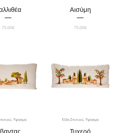
αλλιθέα
Αισύμη
75,00
€
75,00
€
,
,
Σπιτιού
Ύφασμα
Είδη Σπιτιού
Ύφασμα
βαντας
Τυχερό