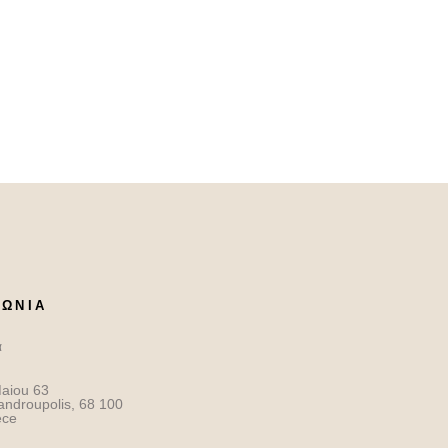
ΝΩΝΙΑ
α
aiou 63
androupolis, 68 100
ece