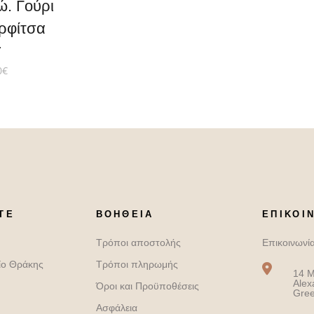
ώ. Γούρι
ρφίτσα
0
€
ΤΕ
ΒΟΉΘΕΙΑ
ΕΠΙΚΟΙ
Τρόποι αποστολής
Επικοινωνί
ίο Θράκης
Τρόποι πληρωμής
14 M
Alex
Όροι και Προϋποθέσεις
Gre
Ασφάλεια