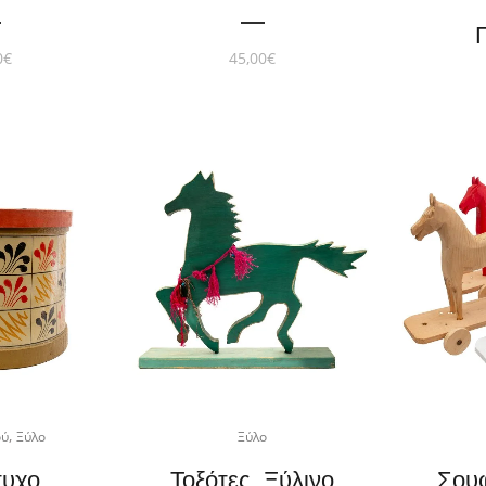
0
€
45,00
€
,
ού
Ξύλο
Ξύλο
τυχο
Τοξότες. Ξύλινο
Σουφ