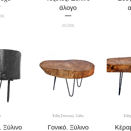
άλογο
0
€
30,00
€
,
ο
Είδη Σπιτιού
Ξύλο
Είδη
. Ξύλινο
Γονικό. Ξύλινο
Κέρα