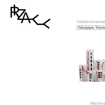
Ξυλόγλυπτα αντικεί
Είδη Σπιτι