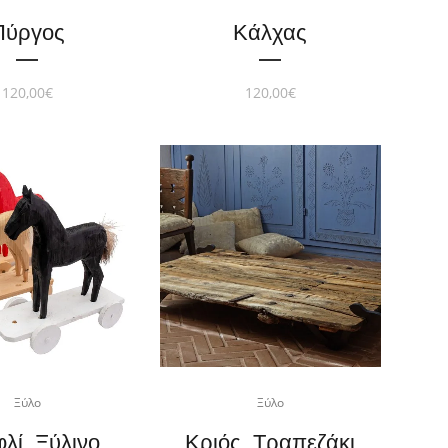
Πύργος
Κάλχας
120,00
€
120,00
€
Ξύλο
Ξύλο
λί. Ξύλινο
Κριός. Τραπεζάκι