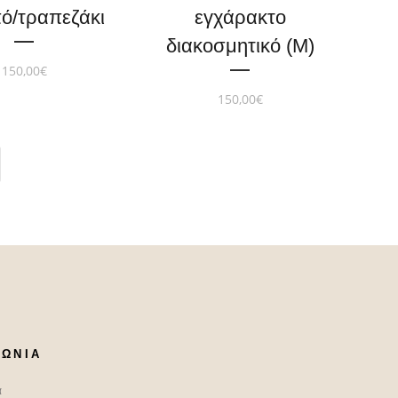
ό/τραπεζάκι
εγχάρακτο
διακοσμητικό (M)
150,00
€
150,00
€
ΝΩΝΙΑ
α