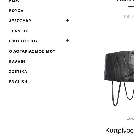
ΡΊΖΑ
ΡΟΎΧΑ
150,0
ΑΞΕΣΟΥΆΡ
ΤΣΆΝΤΕΣ
ΕΊΔΗ ΣΠΙΤΙΟΎ
Ο ΛΟΓΑΡΙΑΣΜΌΣ ΜΟΥ
ΚΑΛΆΘΙ
ΣΧΕΤΙΚΆ
ENGLISH
Ξύλ
Κυπρίνος