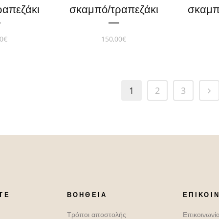
ραπεζάκι
σκαμπό/τραπεζάκι
σκαμπ
0
€
150,00
€
1
2
3
ΤΕ
ΒΟΉΘΕΙΑ
ΕΠΙΚΟΙ
Τρόποι αποστολής
Επικοινωνί