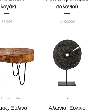
αλογάκι
σαλονιού
35,00
€
1.100,00
€
,
 Σπιτιού
Ξύλο
Ξύλο
μος. Ξύλινο
Αλώνια. Ξύλινο