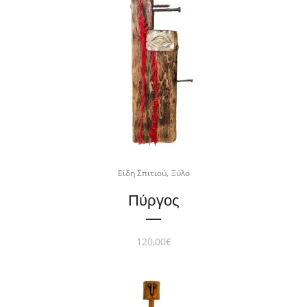
,
Είδη Σπιτιού
Ξύλο
Πύργος
120,00
€