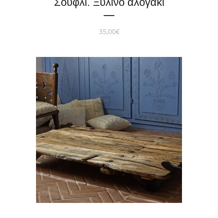
Σουφλί. Ξύλινο αλογάκι
35,00
€