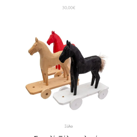
30,00
€
Ξύλο