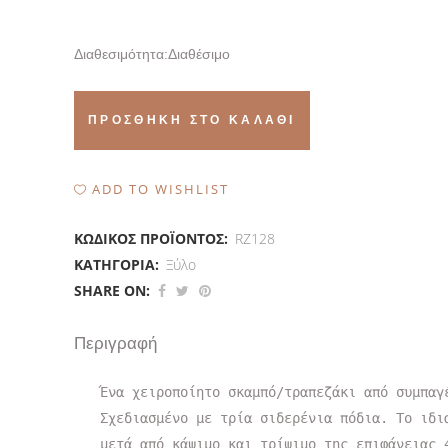
Διαθεσιμότητα:
Διαθέσιμο
Κυπρίνος.
ΠΡΟΣΘΉΚΗ ΣΤΟ ΚΑΛΆΘΙ
Ξύλινο
σκαμπό/
ADD TO WISHLIST
τραπεζάκι
ΚΩΔΙΚΌΣ ΠΡΟΪΌΝΤΟΣ:
RZ128
quantity
ΚΑΤΗΓΟΡΊΑ:
Ξύλο
SHARE ON:
Περιγραφή
Ένα χειροποίητο σκαμπό/τραπεζάκι από συμπαγέ
Σχεδιασμένο με τρία σιδερένια πόδια. Το ιδια
μετά από κάψιμο και τρίψιμο της επιφάνειας 4