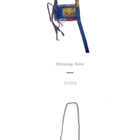
,
Αξεσουάρ
Κολιε
90,00
€