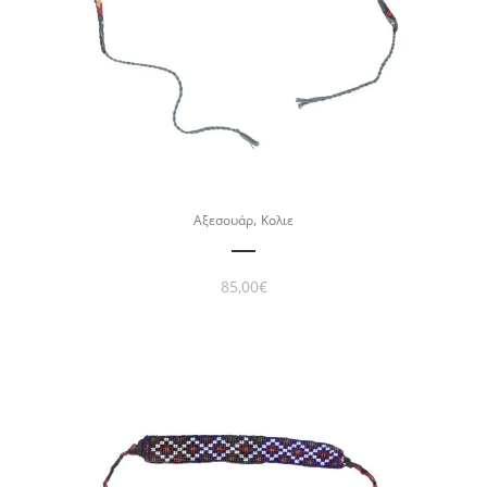
,
Αξεσουάρ
Κολιε
85,00
€