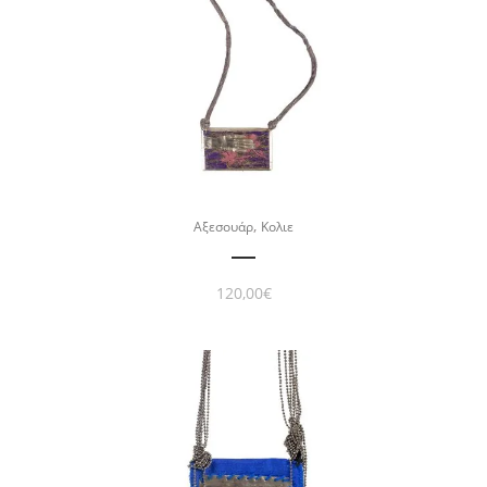
,
Αξεσουάρ
Κολιε
120,00
€