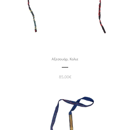
,
Αξεσουάρ
Κολιε
85,00
€