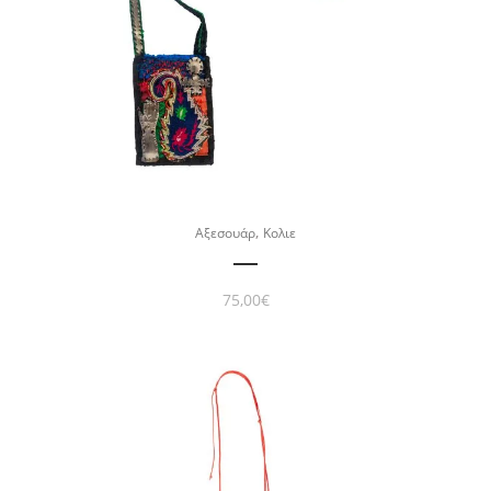
,
Αξεσουάρ
Κολιε
75,00
€