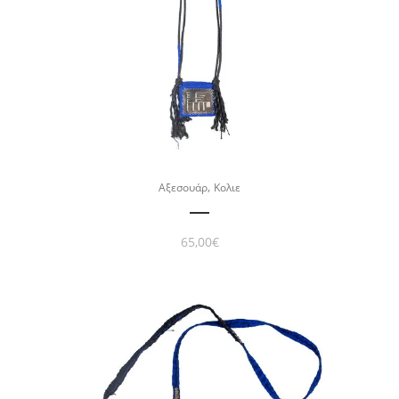
,
Αξεσουάρ
Κολιε
65,00
€