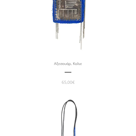
,
Αξεσουάρ
Κολιε
65,00
€