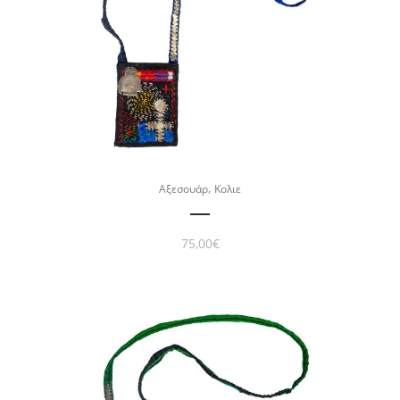
,
Αξεσουάρ
Κολιε
75,00
€