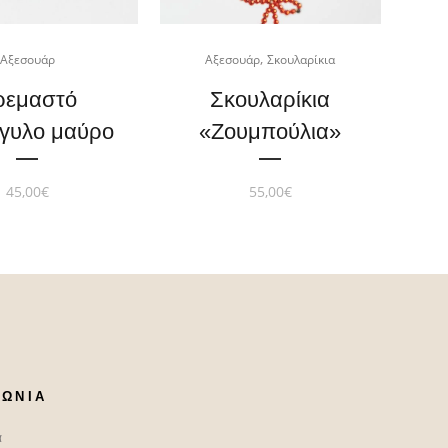
,
Αξεσουάρ
Αξεσουάρ
Σκουλαρίκια
ρεμαστό
Σκουλαρίκια
γυλο μαύρο
«Zoυμπούλια»
45,00
€
55,00
€
ΝΩΝΙΑ
α