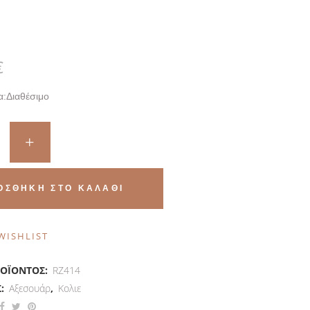
€
α:
Διαθέσιμο
ΟΣΘΉΚΗ ΣΤΟ ΚΑΛΆΘΙ
WISHLIST
ΡΟΪΌΝΤΟΣ:
RZ414
Σ:
Αξεσουάρ
,
Κολιε