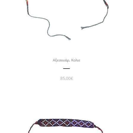
,
Αξεσουάρ
Κολιε
85,00
€