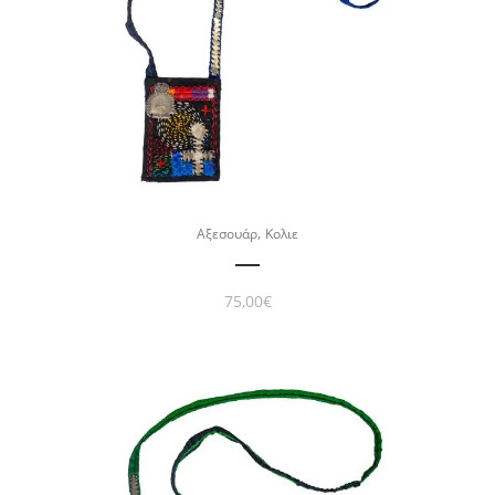
,
Αξεσουάρ
Κολιε
75,00
€