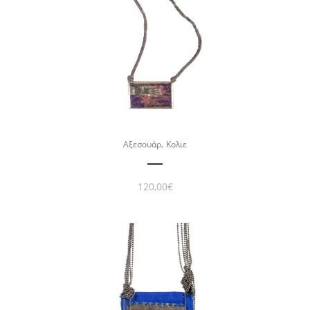
,
Αξεσουάρ
Κολιε
120,00
€