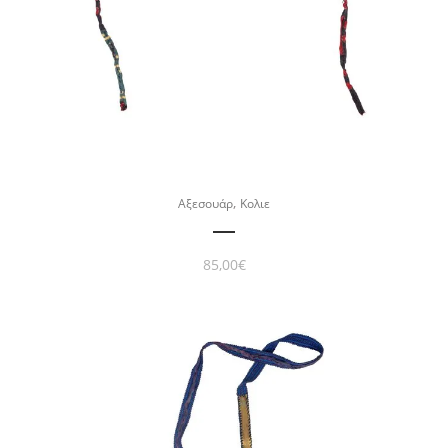
,
Αξεσουάρ
Κολιε
85,00
€