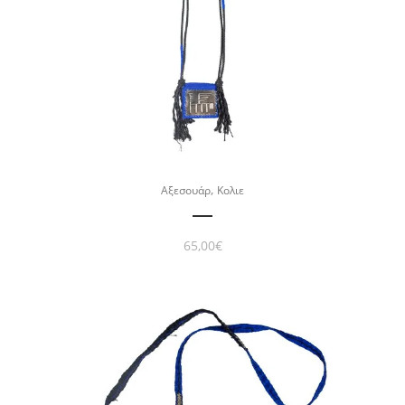
,
Αξεσουάρ
Κολιε
65,00
€