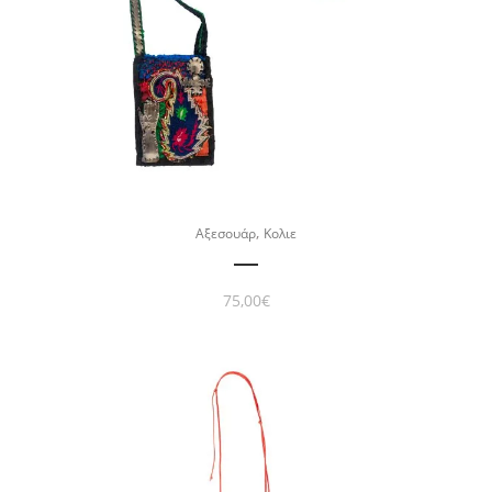
,
Αξεσουάρ
Κολιε
75,00
€