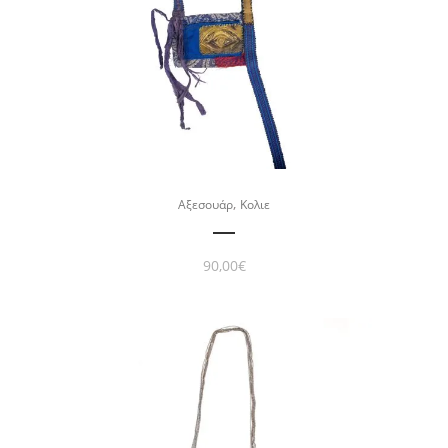
,
Αξεσουάρ
Κολιε
90,00
€