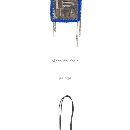
,
Αξεσουάρ
Κολιε
65,00
€