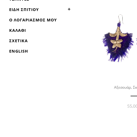
ΕΊΔΗ ΣΠΙΤΙΟΎ
Ο ΛΟΓΑΡΙΑΣΜΌΣ ΜΟΥ
ΚΑΛΆΘΙ
ΣΧΕΤΙΚΆ
ENGLISH
,
Αξεσουάρ
Σκ
55,0