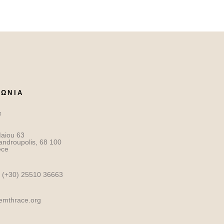
ΝΩΝΙΑ
α
aiou 63
androupolis, 68 100
ece
 (+30) 25510 36663
.emthrace.org