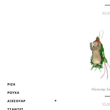
85,0
ΡΊΖΑ
,
Αξεσουάρ
Σκ
ΡΟΎΧΑ
ΑΞΕΣΟΥΆΡ
55,0
ΤΣΆΝΤΕΣ