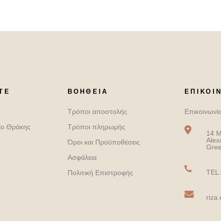
ΤΕ
ΒΟΉΘΕΙΑ
ΕΠΙΚΟΙ
Τρόποι αποστολής
Επικοινωνί
ίο Θράκης
Τρόποι πληρωμής
14 M
Alex
Όροι και Προϋποθέσεις
Gre
Ασφάλεια
TEL:
Πολιτική Επιστροφής
riza