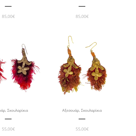
85,00
€
85,00
€
,
,
υάρ
Σκουλαρίκια
Αξεσουάρ
Σκουλαρίκια
55,00
€
55,00
€