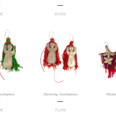
0
€
85,00
€
,
ουλαρίκια
Αξεσουάρ
Σκουλαρίκια
Αξεσο
0
€
75,00
€