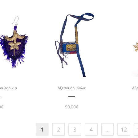
,
ουλαρίκια
Αξεσουάρ
Κολιε
Αξ
0
€
90,00
€
1
2
3
4
…
12