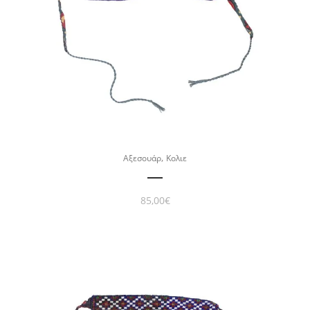
,
Αξεσουάρ
Κολιε
85,00
€