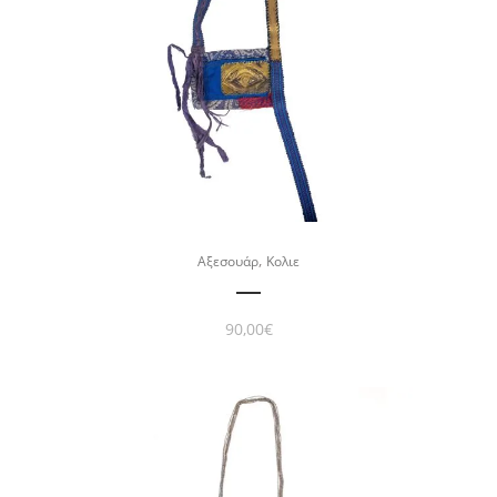
,
Αξεσουάρ
Κολιε
90,00
€