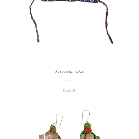
,
Αξεσουάρ
Κολιε
85,00
€