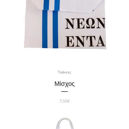
Τσάντες
Μίσχος
7,50
€