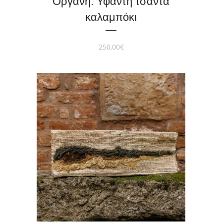
Οργάνη. Υφαντή τσάντα
καλαμπόκι
250,00
€