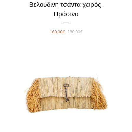
Βελούδινη τσάντα χειρός.
Πράσινο
Original
Η
160,00
€
130,00
€
price
τρέχουσα
was:
τιμή
160,00€.
είναι:
130,00€.