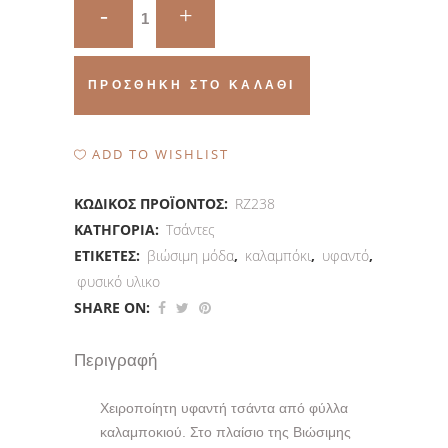
Καλλιθέα.
Υφαντή
τσάντα
ΠΡΟΣΘΉΚΗ ΣΤΟ ΚΑΛΆΘΙ
καλαμπόκι
quantity
ADD TO WISHLIST
ΚΩΔΙΚΌΣ ΠΡΟΪΌΝΤΟΣ:
RZ238
ΚΑΤΗΓΟΡΊΑ:
Τσάντες
ΕΤΙΚΈΤΕΣ:
βιώσιμη μόδα
,
καλαμπόκι
,
υφαντό
,
φυσικό υλικο
SHARE ON:
Περιγραφή
Χειροποίητη υφαντή τσάντα από φύλλα
καλαμποκιού. Στο πλαίσιο της Βιώσιμης