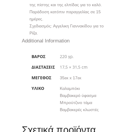
της πίστης και της ελπίδας για το καλό.
Παράδοση κατόπιν παραγγελίας σε 15
ημέρες.
Σχεδιασμός: Αγγελικη Γιαννακίδου για το
Ρίζα.
Additional Information
ΒΆΡΟΣ
220 γρ.
ΔΙΑΣΤΆΣΕΙΣ
17,5 × 31,5 cm
ΜΈΓΕΘΟΣ
35εκ x 17εκ
ΥΛΙΚΌ
Καλαμπόκι
Βαμβακερό ύφασμα
Μπρούτζινο τάμα
Βαμβακερές κλωστές
Σχετικά προϊόντα