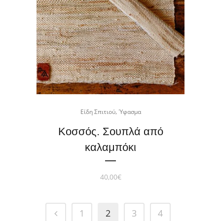
,
Είδη Σπιτιού
Ύφασμα
Κοσσός. Σουπλά από
καλαμπόκι
40,00
€
1
2
3
4