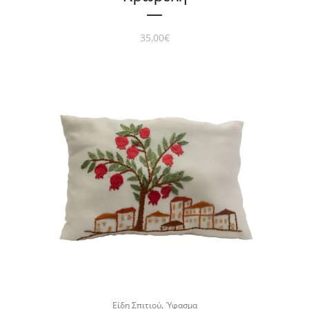
35,00
€
,
Είδη Σπιτιού
Ύφασμα