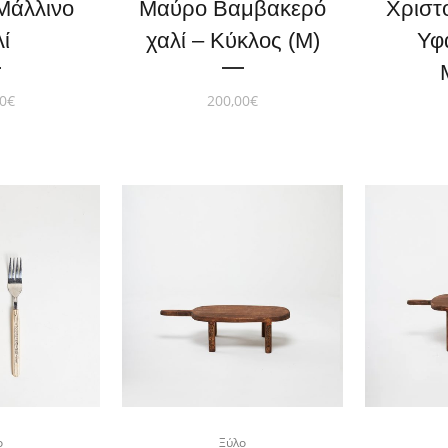
Μάλλινο
Μαύρο Bαμβακερό
Χριστ
ί
χαλί – Κύκλος (Μ)
Υφ
0
€
200,00
€
ο
Ξύλο