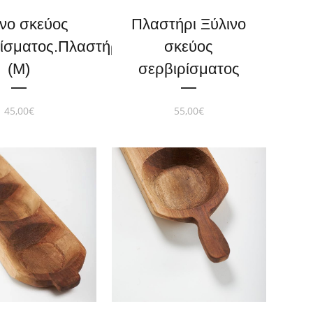
ινο σκεύος
Πλαστήρι Ξύλινο
ίσματος.Πλαστήρι
σκεύος
(M)
σερβιρίσματος
45,00
€
55,00
€