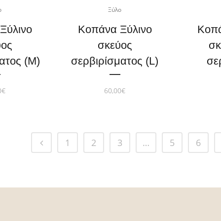
ο
Ξύλο
Ξύλινο
Κοπάνα Ξύλινο
Κοπά
ύος
σκεύος
σκ
ατος (M)
σερβιρίσματος (L)
σε
0
€
60,00
€
1
2
3
…
5
6