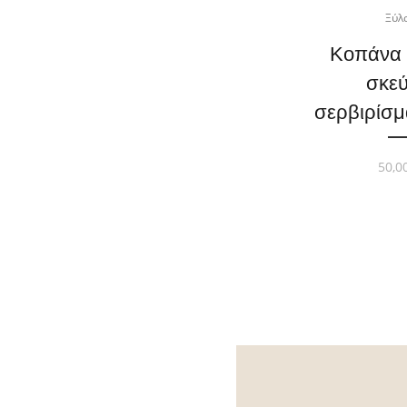
Ξύλ
Κοπάνα 
σκε
σερβιρίσμ
50,0