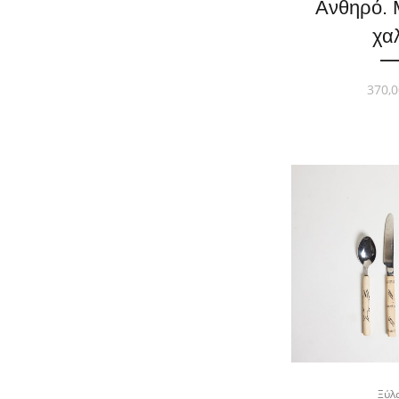
Ανθηρό. 
χαλ
370,0
Ξύλ