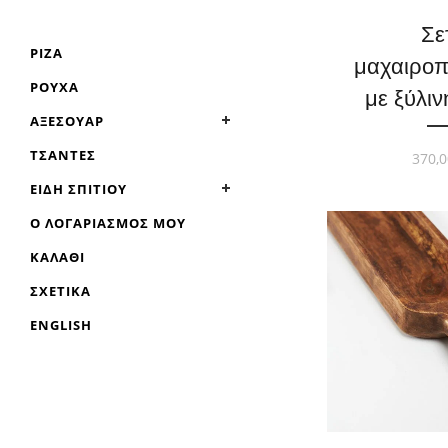
Σε
ΡΊΖΑ
μαχαιρο
ΡΟΎΧΑ
με ξύλιν
ΑΞΕΣΟΥΆΡ
ΤΣΆΝΤΕΣ
370,0
ΕΊΔΗ ΣΠΙΤΙΟΎ
Ο ΛΟΓΑΡΙΑΣΜΌΣ ΜΟΥ
ΚΑΛΆΘΙ
ΣΧΕΤΙΚΆ
ENGLISH