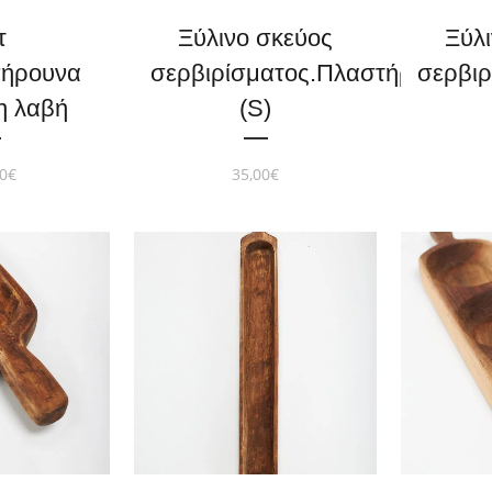
τ
Ξύλινο σκεύος
Ξύλ
πήρουνα
σερβιρίσματος.Πλαστήρι
σερβιρ
η λαβή
(S)
0
€
35,00
€