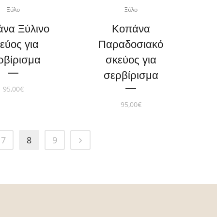
Ξύλο
Ξύλο
να Ξύλινο
Κοπάνα
εύος για
Παραδοσιακό
ρβίρισμα
σκεύος για
σερβίρισμα
95,00
€
95,00
€
7
8
9