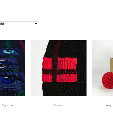
,
Ύφασμα
Ύφασμα
Είδη 