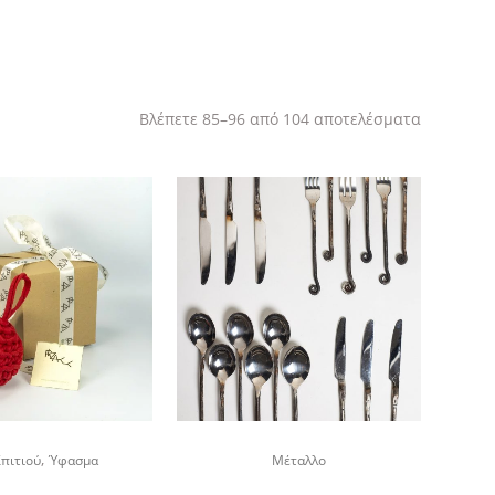
Sorted
Βλέπετε 85–96 από 104 αποτελέσματα
by
latest
,
Σπιτιού
Ύφασμα
Μέταλλο