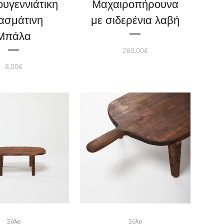
ουγεννιάτικη
Μαχαιροπήρουνα
ασμάτινη
με σιδερένια λαβή
Μπάλα
260,00
€
8,00
€
Ξύλο
Ξύλο