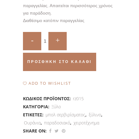
παραγγελίας. Απαιτείται περισσότερος χρόνος
για παράδοση.
Διαθέσιμο κατόπιν παραγγελίας
Κοπάνα
Παραδοσιακό
σκεύος
ΠΡΟΣΘΉΚΗ ΣΤΟ ΚΑΛΆΘΙ
για
σερβίρισμα
ADD TO WISHLIST
quantity
ΚΩΔΙΚΌΣ ΠΡΟΪΌΝΤΟΣ:
rz015
ΚΑΤΗΓΟΡΊΑ:
Ξύλο
ΕΤΙΚΈΤΕΣ:
μπολ σερβιρίσματος
,
ξύλινο
,
Ουράνια
,
παραδοσιακό
,
χειροτέχνημα
SHARE ON: