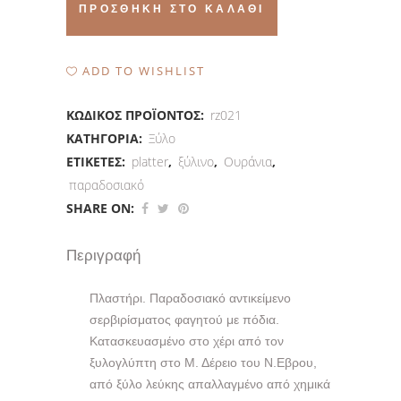
σκεύος
ΠΡΟΣΘΉΚΗ ΣΤΟ ΚΑΛΆΘΙ
σερβιρίσματος
quantity
ADD TO WISHLIST
ΚΩΔΙΚΌΣ ΠΡΟΪΌΝΤΟΣ:
rz021
ΚΑΤΗΓΟΡΊΑ:
Ξύλο
ΕΤΙΚΈΤΕΣ:
platter
,
ξύλινο
,
Ουράνια
,
παραδοσιακό
SHARE ON:
Περιγραφή
Πλαστήρι. Παραδοσιακό αντικείμενο
σερβιρίσματος φαγητού με πόδια.
Κατασκευασμένο στο χέρι από τον
ξυλογλύπτη στο Μ. Δέρειο του Ν.Εβρου,
από ξύλο λεύκης απαλλαγμένο από χημικά