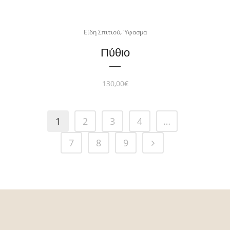
,
Είδη Σπιτιού
Ύφασμα
Πύθιο
130,00
€
1
2
3
4
…
7
8
9