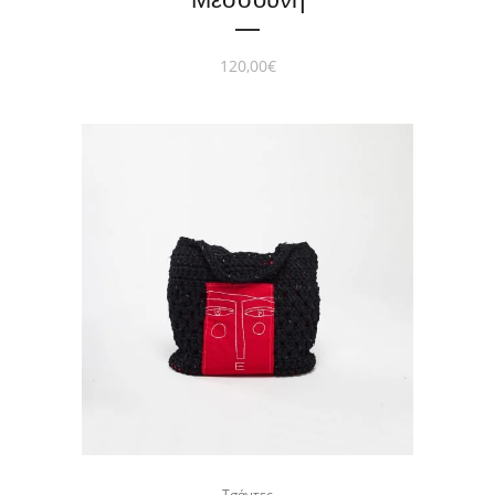
120,00
€
Τσάντες