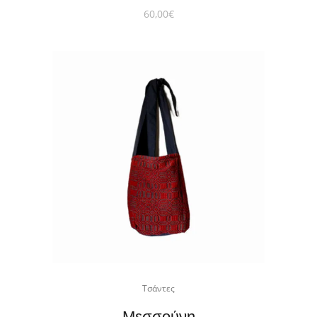
60,00
€
Τσάντες
Μεσσούνη