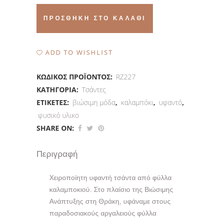
τσάντα
ΠΡΟΣΘΉΚΗ ΣΤΟ ΚΑΛΆΘΙ
καλαμπόκι
quantity
ADD TO WISHLIST
ΚΩΔΙΚΌΣ ΠΡΟΪΌΝΤΟΣ:
RZ227
ΚΑΤΗΓΟΡΊΑ:
Τσάντες
ΕΤΙΚΈΤΕΣ:
βιώσιμη μόδα
,
καλαμπόκι
,
υφαντό
,
φυσικό υλικο
SHARE ON:
Περιγραφή
Χειροποίητη υφαντή τσάντα από φύλλα
καλαμποκιού. Στο πλαίσιο της Βιώσιμης
Ανάπτυξης στη Θράκη, υφάναμε στους
παραδοσιακούς αργαλειούς φύλλα