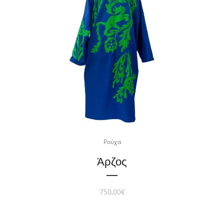
Ρούχα
Άρζος
750,00
€