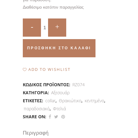
Διαθέσιμο κατόπιν παραγγελίας
Περιλαίμιο
Θρακιώτικο
Χάντρινο
ΠΡΟΣΘΉΚΗ ΣΤΟ ΚΑΛΆΘΙ
quantity
ADD TO WISHLIST
ΚΩΔΙΚΌΣ ΠΡΟΪΌΝΤΟΣ:
RZ074
ΚΑΤΗΓΟΡΊΑ:
Αξεσουάρ
ΕΤΙΚΈΤΕΣ:
collar
,
Θρακιώτικο
,
κεντημένο
,
παραδοσιακό
,
Φτελιά
SHARE ON:
Περιγραφή