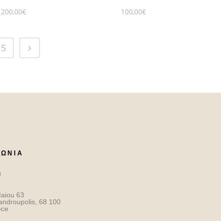
200,00
€
100,00
€
5
ΝΩΝΙΑ
α
aiou 63
androupolis, 68 100
ece