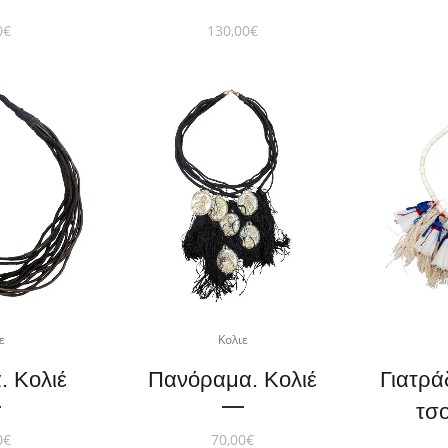
0
€
130,00
€
ε
Κολιε
. Κολιέ
Πανόραμα. Κολιέ
Γιατρά
τσ
0
€
70,00
€