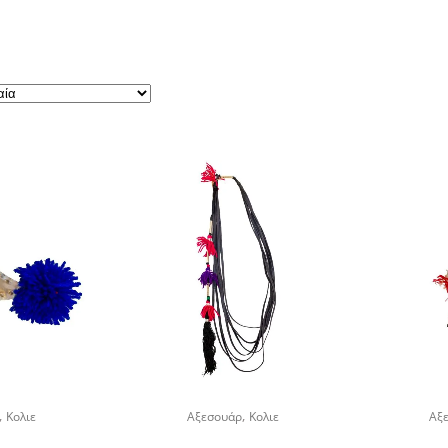
,
,
Κολιε
Αξεσουάρ
Κολιε
Αξ