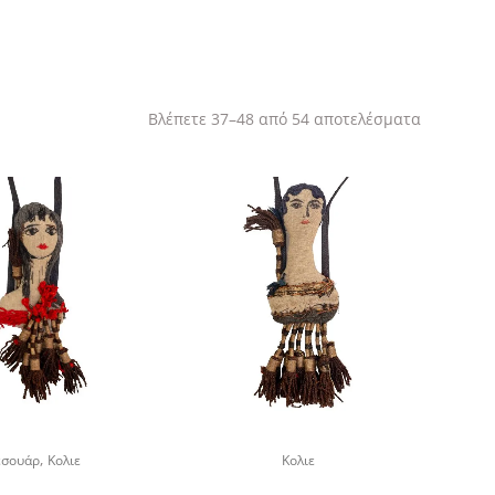
Sorted
Βλέπετε 37–48 από 54 αποτελέσματα
by
latest
,
εσουάρ
Κολιε
Κολιε