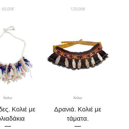
60,00
€
120,00
€
Κολιε
Κολιε
δες. Κολιέ με
Δρανιά. Κολιέ με
ολιαδάκια
τάματα.