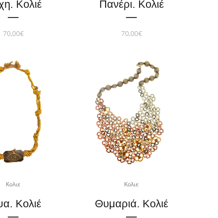
χη. Κολιέ
Πανέρι. Κολιέ
70,00
€
70,00
€
Κολιε
Κολιε
ψα. Κολιέ
Θυμαριά. Κολιέ