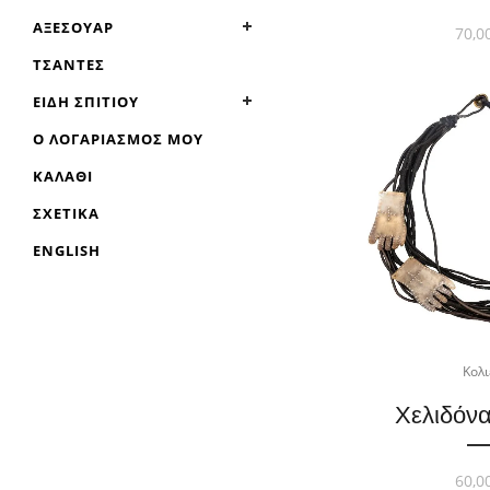
ΑΞΕΣΟΥΆΡ
70,0
ΤΣΆΝΤΕΣ
ΕΊΔΗ ΣΠΙΤΙΟΎ
Ο ΛΟΓΑΡΙΑΣΜΌΣ ΜΟΥ
ΚΑΛΆΘΙ
ΣΧΕΤΙΚΆ
ENGLISH
Κολι
Χελιδόνα
60,0