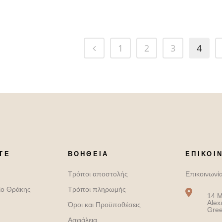
1
2
3
4
ΤΕ
ΒΟΉΘΕΙΑ
ΕΠΙΚΟΙ
Τρόποι αποστολής
Επικοινωνί
ίο Θράκης
Τρόποι πληρωμής
14 M
Alex
Όροι και Προϋποθέσεις
Gre
Ασφάλεια