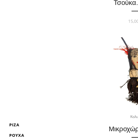
Τσούκα.
15,0
Κολι
ΡΊΖΑ
Μικροχώρ
ΡΟΎΧΑ