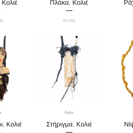
 Κολιέ
Πλάκα. Κολιέ
Ρά
0
€
45,00
€
ε
Κολιε
ι. Κολιέ
Στήριγμα. Κολιέ
Νί