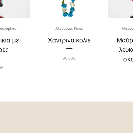
,
ουλαρίκια
Αξεσουάρ
Κολιε
Αξεσο
ίκια με
Χάντρινο κολιέ
Μαύρα
ρες
λευκ
90,00
€
σκ
0
€