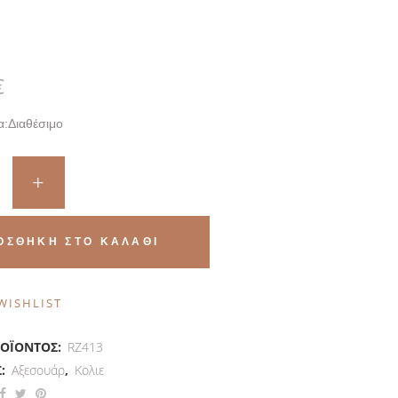
€
α:
Διαθέσιμο
ΟΣΘΉΚΗ ΣΤΟ ΚΑΛΆΘΙ
WISHLIST
ΡΟΪΌΝΤΟΣ:
RZ413
Σ:
Αξεσουάρ
,
Κολιε