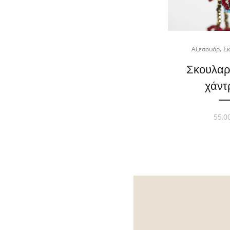
,
Αξεσουάρ
Σκ
Σκουλαρ
χάντ
55,0