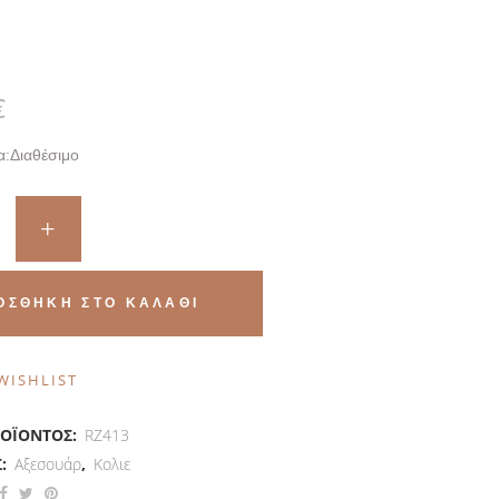
€
α:
Διαθέσιμο
ΟΣΘΉΚΗ ΣΤΟ ΚΑΛΆΘΙ
WISHLIST
ΡΟΪΌΝΤΟΣ:
RZ413
Σ:
Αξεσουάρ
,
Κολιε