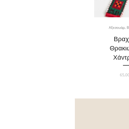
,
Αξεσουάρ
Β
Βραχ
Θρακι
Χάντ
65,0