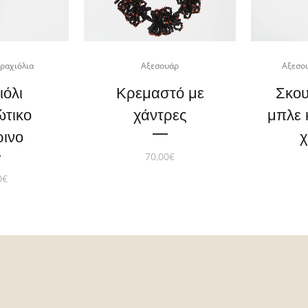
ραχιόλια
Αξεσουάρ
Αξεσο
ιόλι
Κρεμαστό με
Σκου
ώτικο
χάντρες
μπλε 
ρινο
χ
70,00
€
0
€