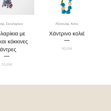
,
,
υάρ
Σκουλαρίκια
Αξεσουάρ
Κολιε
λαρίκια με
Χάντρινο κολιέ
και κόκκινες
90,00
€
άντρες
55,00
€