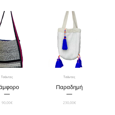
Τσάντες
Τσάντες
άμφορο
Παραδημή
90,00
€
230,00
€