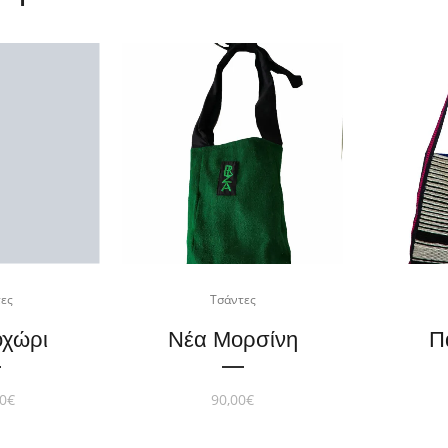
ες
οχώρι
0
€
Τσάντες
Νέα Μορσίνη
Π
90,00
€