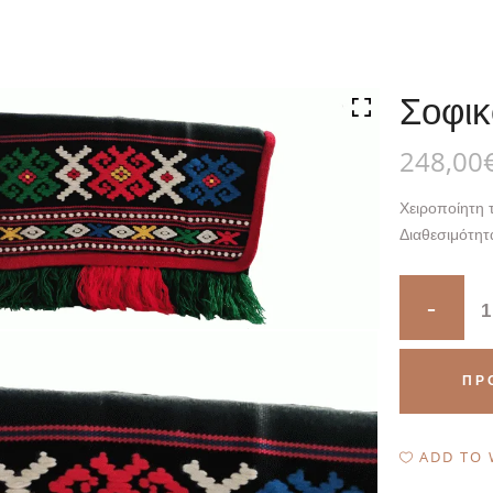
Σοφικ
248,00
Χειροποίητη 
Διαθεσιμότητ
Σοφικό
quantity
ΠΡ
ADD TO 