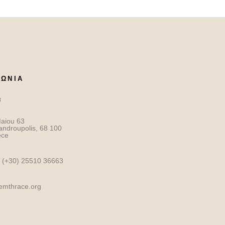
ΝΩΝΙΑ
α
aiou 63
androupolis, 68 100
ece
 (+30) 25510 36663
.emthrace.org