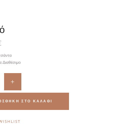
ό
€
τσάντα
α:
Διαθέσιμο
ΟΣΘΉΚΗ ΣΤΟ ΚΑΛΆΘΙ
WISHLIST