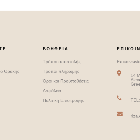
ΤΕ
ΒΟΉΘΕΙΑ
ΕΠΙΚΟΙ
Τρόποι αποστολής
Επικοινωνί
ίο Θράκης
Τρόποι πληρωμής
14 M
Alex
Όροι και Προϋποθέσεις
Gre
Ασφάλεια
TEL:
Πολιτική Επιστροφής
riza