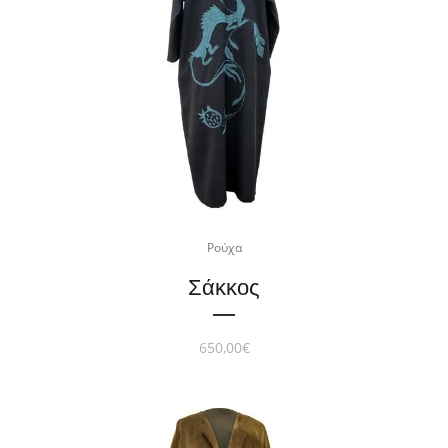
Ρούχα
Σάκκος
650,00
€