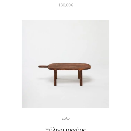
130,00
€
Ξύλο
Ξύλινο σκεύος