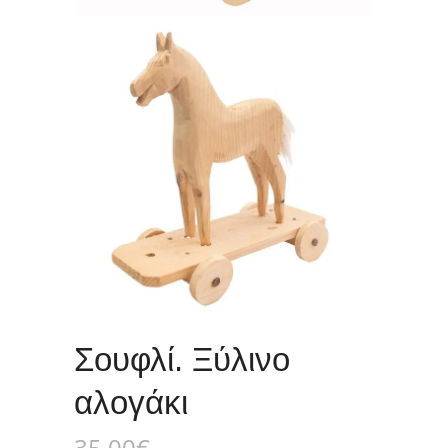
Σουφλί. Ξύλινο
αλογάκι
35,00
€