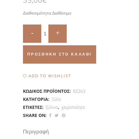
Διαθεσιμότητα:
Διαθέσιμο
Σουφλί.
Ξύλινο
αλογάκι
ΠΡΟΣΘΉΚΗ ΣΤΟ ΚΑΛΆΘΙ
quantity
ADD TO WISHLIST
ΚΩΔΙΚΌΣ ΠΡΟΪΌΝΤΟΣ:
RZ263
ΚΑΤΗΓΟΡΊΑ:
Ξύλο
ΕΤΙΚΈΤΕΣ:
ξύλινο
,
χειροποίητο
SHARE ON:
Περιγραφή