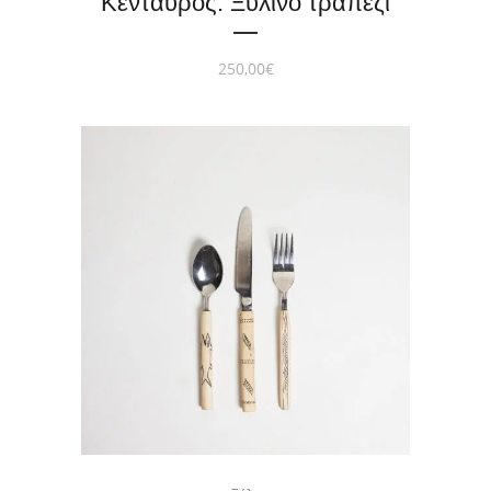
Κένταυρος. Ξύλινο τραπέζι
250,00
€