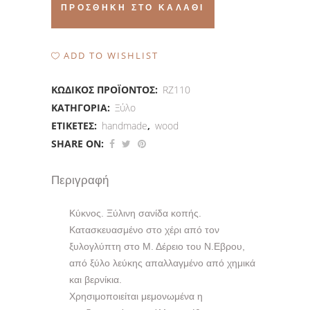
κοπής
ΠΡΟΣΘΉΚΗ ΣΤΟ ΚΑΛΆΘΙ
quantity
ADD TO WISHLIST
ΚΩΔΙΚΌΣ ΠΡΟΪΌΝΤΟΣ:
RZ110
ΚΑΤΗΓΟΡΊΑ:
Ξύλο
ΕΤΙΚΈΤΕΣ:
handmade
,
wood
SHARE ON:
Περιγραφή
Κύκνος. Ξύλινη σανίδα κοπής.
Κατασκευασμένο στο χέρι από τον
ξυλογλύπτη στο Μ. Δέρειο του Ν.Εβρου,
από ξύλο λεύκης απαλλαγμένο από χημικά
και βερνίκια.
Χρησιμοποιείται μεμονωμένα η