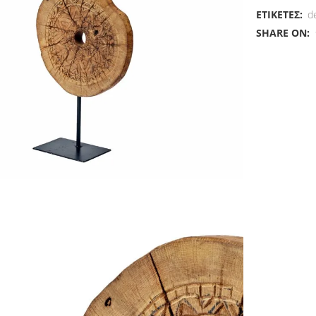
ΕΤΙΚΈΤΕΣ:
d
quantity
SHARE ON: