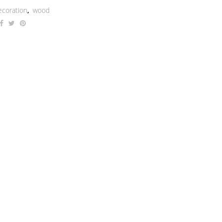
ecoration
,
wood