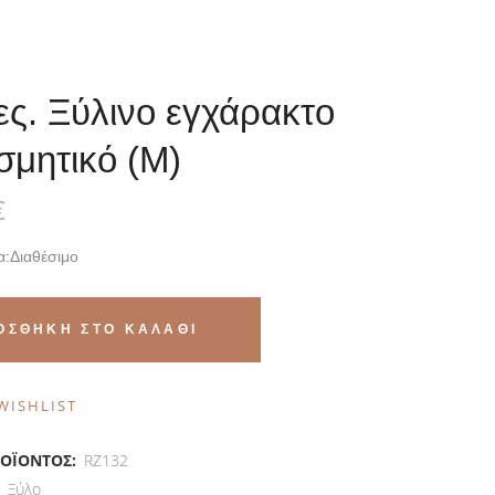
ς. Ξύλινο εγχάρακτο
σμητικό (M)
€
α:
Διαθέσιμο
ΟΣΘΉΚΗ ΣΤΟ ΚΑΛΆΘΙ
WISHLIST
ό
ΡΟΪΌΝΤΟΣ:
RZ132
:
Ξύλο