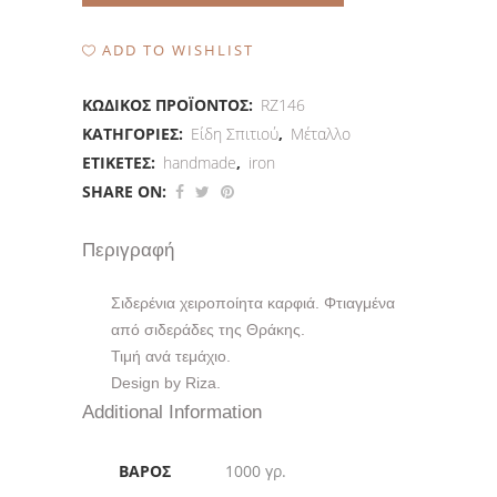
Μεταλλικά
καρφιά
ADD TO WISHLIST
quantity
ΚΩΔΙΚΌΣ ΠΡΟΪΌΝΤΟΣ:
RZ146
ΚΑΤΗΓΟΡΊΕΣ:
Είδη Σπιτιού
,
Μέταλλο
ΕΤΙΚΈΤΕΣ:
handmade
,
iron
SHARE ON:
Περιγραφή
Σιδερένια χειροποίητα καρφιά. Φτιαγμένα
από σιδεράδες της Θράκης.
Τιμή ανά τεμάχιο.
Design by Riza.
Additional Information
ΒΆΡΟΣ
1000 γρ.