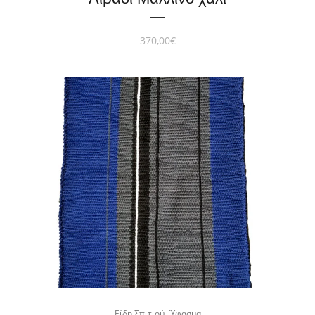
370,00
€
,
Είδη Σπιτιού
Ύφασμα