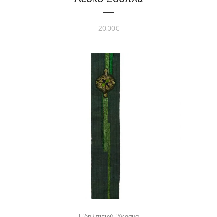
20,00
€
,
Είδη Σπιτιού
Ύφασμα