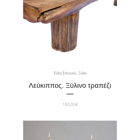
,
Είδη Σπιτιού
Ξύλο
Λεύκιππος. Ξύλινο τραπέζι
180,00
€