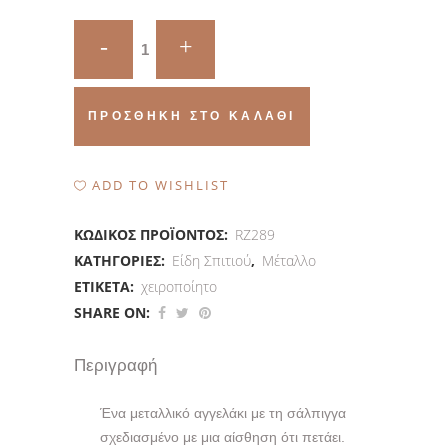
Κασσίτερα
quantity
ΠΡΟΣΘΉΚΗ ΣΤΟ ΚΑΛΆΘΙ
ADD TO WISHLIST
ΚΩΔΙΚΌΣ ΠΡΟΪΌΝΤΟΣ:
RZ289
ΚΑΤΗΓΟΡΊΕΣ:
Είδη Σπιτιού
,
Μέταλλο
ΕΤΙΚΈΤΑ:
χειροποίητο
SHARE ON:
Περιγραφή
Ένα μεταλλικό αγγελάκι με τη σάλπιγγα
σχεδιασμένο με μια αίσθηση ότι πετάει.