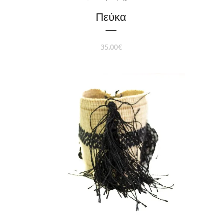
Πεύκα
35,00
€