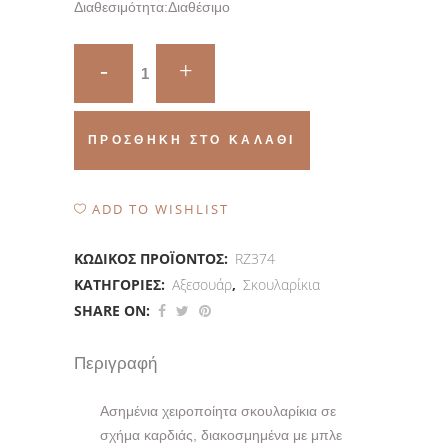
Διαθεσιμότητα:
Διαθέσιμο
Πόρπη
quantity
ΠΡΟΣΘΉΚΗ ΣΤΟ ΚΑΛΆΘΙ
ADD TO WISHLIST
ΚΩΔΙΚΌΣ ΠΡΟΪΌΝΤΟΣ:
RZ374
ΚΑΤΗΓΟΡΊΕΣ:
Αξεσουάρ
,
Σκουλαρίκια
SHARE ON:
Περιγραφή
Ασημένια χειροποίητα σκουλαρίκια σε
σχήμα καρδιάς, διακοσμημένα με μπλε