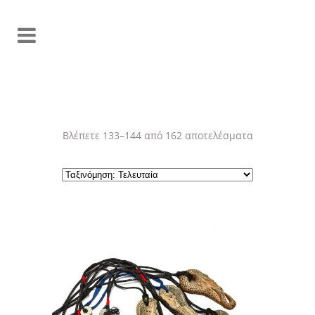
Sorted
Βλέπετε 133–144 από 162 αποτελέσματα
by
latest