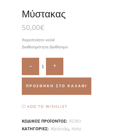
Μύστακας
50,00
€
Χειροποίητο κολιέ
Διαθεσιμότητα:
Διαθέσιμο
Μύστακας
quantity
ΠΡΟΣΘΉΚΗ ΣΤΟ ΚΑΛΆΘΙ
ADD TO WISHLIST
ΚΩΔΙΚΌΣ ΠΡΟΪΌΝΤΟΣ:
RZ383
ΚΑΤΗΓΟΡΊΕΣ:
Αξεσουάρ
,
Κολιε