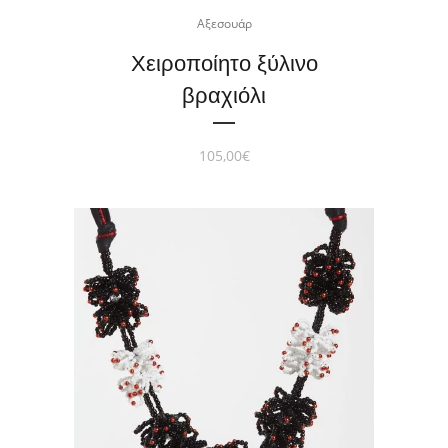
Αξεσουάρ
Χειροποίητο ξύλινο
βραχιόλι
105,00
€