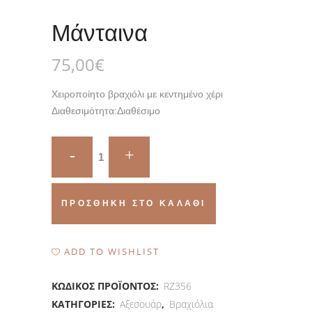
Μάνταινα
75,00
€
Χειροποίητο βραχιόλι με κεντημένο χέρι
Διαθεσιμότητα:
Διαθέσιμο
Μάνταινα
quantity
ΠΡΟΣΘΉΚΗ ΣΤΟ ΚΑΛΆΘΙ
ADD TO WISHLIST
ΚΩΔΙΚΌΣ ΠΡΟΪΌΝΤΟΣ:
RZ356
ΚΑΤΗΓΟΡΊΕΣ:
Αξεσουάρ
,
Βραχιόλια