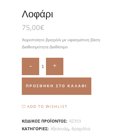
Λοφάρι
75,00
€
Χειροποίητο βραχιόλι με υφασμάτινη βάση
Διαθεσιμότητα:
Διαθέσιμο
Λοφάρι
quantity
ΠΡΟΣΘΉΚΗ ΣΤΟ ΚΑΛΆΘΙ
ADD TO WISHLIST
ΚΩΔΙΚΌΣ ΠΡΟΪΌΝΤΟΣ:
RZ359
ΚΑΤΗΓΟΡΊΕΣ:
Αξεσουάρ
,
Βραχιόλια